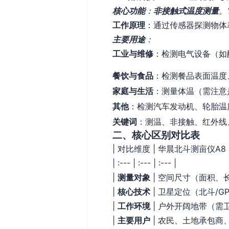
核心功能
：
非接触式温度测量
。
工作原理
：通过传感器探测物体
主要用途
：
工业与维修
：检测电气设备（如
餐饮与食品
：检测餐品表面温度
家庭与生活
：测量体温（需注意
其他
：检测汽车发动机、轮胎温度
关键词
：测温、非接触、红外线
二、核心区别对比表
| 对比维度 | 华晨北斗测亩仪A8 
| :--- | :--- | :--- |
|
测量对象
| 空间尺寸（面积、长
|
核心技术
| 卫星定位（北斗/GP
|
工作环境
| 户外开阔地带（需卫
|
主要用户
| 农民、土地承包商