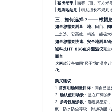
|
输出结果
| 面积（亩、平方米等
|
规则地适用
| 特别擅长不规则
三、如何选择？—— 根据
如果您需要测量土地、田亩、园
二之选。它高效、精准，能极大
如果您需要快速、安全地测量物
诚科技HT-866红外测温仪
完全
而言
：
这两款设备如同“尺子”和“温度
代
。
购买建议
：
1.
首要明确测量目标
：问自己是要
2.
确认使用场景
：是在广阔的田
3.
参考性能参数
：选定类型后，
航、防水防尘等级、附加功能（